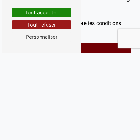
Tout accepter
En cochant cette case, j'accepte les conditions
Tout refuser
particulières ci-dessous **
Personnaliser
Envoyer
** Les données personnelles communiquées sont
nécessaires aux fins de vous contacter et sont
enregistrées dans un fichier informatisé. Elles sont
destinées à Dessevres-Gandemer et ses sous-traitants
dans le seul but de répondre à votre message. Les
données collectées seront communiquées aux seuls
destinataires suivants: Dessevres-Gandemer ZA les
Dolmens, route de Saint-Gilles 85220 Commequiers
contact@ebenisterie-vendee.com. Vous disposez de
droits d’accès, de rectification, d’effacement, de
portabilité, de limitation, d’opposition, de retrait de votre
consentement à tout moment et du droit d’introduire une
réclamation auprès d’une autorité de contrôle, ainsi que
d’organiser le sort de vos données post-mortem. Vous