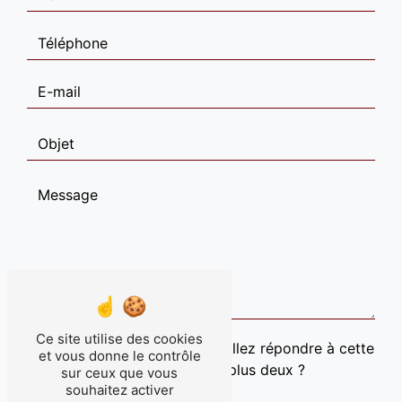
Ce site utilise des cookies
Vous n'êtes pas un robot, veuillez répondre à cette
et vous donne le contrôle
question : combien font trois plus deux ?
sur ceux que vous
souhaitez activer